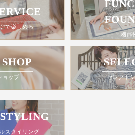
FUNC
SERVICE
FOUN
宅”で楽しめる
機能
 SHOP
SELE
ショップ
セレクト
 STYLING
ルスタイリング