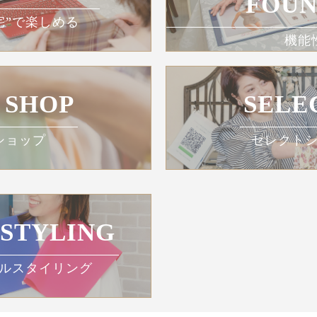
FOUN
宅”で楽しめる
機能
 SHOP
SELE
ショップ
セレクト
 STYLING
ルスタイリング